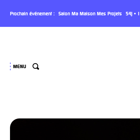
Panneau de gestion des cookies
Prochain événement :
Salon Ma Maison Mes Projets
54
j
•
1
MENU