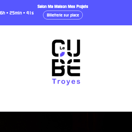
Salon Ma Maison Mes Projets
6
h
•
25
min
•
40
s
Billetterie sur place