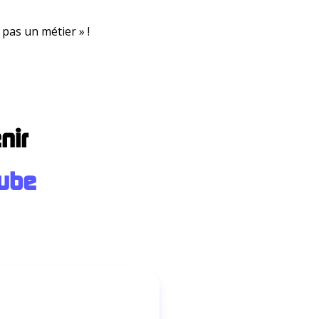
pas un métier » !
nir
ub
e