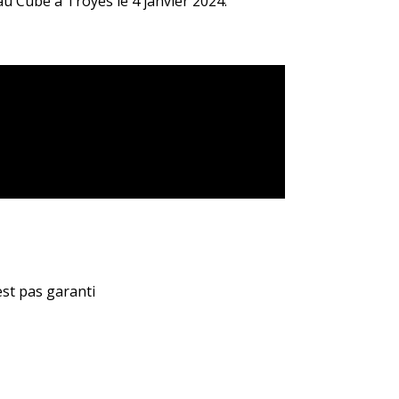
 Cube à Troyes le 4 janvier 2024.
est pas garanti