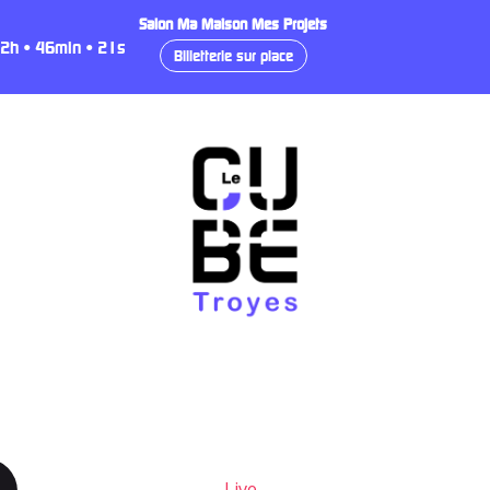
Salon Ma Maison Mes Projets
2
h
•
46
min
•
20
s
Billetterie sur place
Live