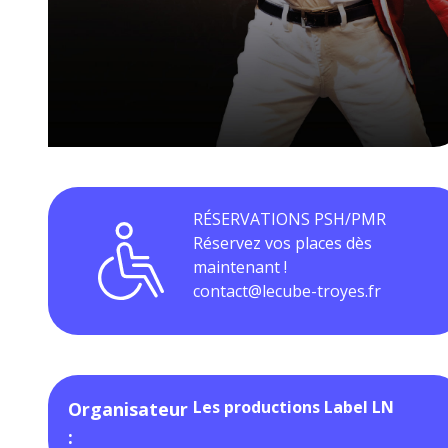
RÉSERVATIONS PSH/PMR
Réservez vos places dès
maintenant !
contact@lecube-troyes.fr
Les productions Label LN
Organisateur
: