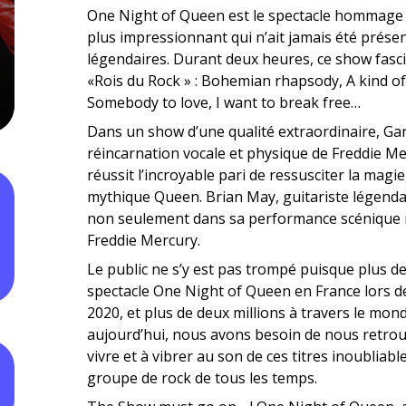
One Night of Queen est le spectacle hommage 
plus impressionnant qui n’ait jamais été présen
légendaires. Durant deux heures, ce show fas
«Rois du Rock » : Bohemian rhapsody, A kind of
Somebody to love, I want to break free…
Dans un show d’une qualité extraordinaire, Gar
réincarnation vocale et physique de Freddie M
réussit l’incroyable pari de ressusciter la magie
mythique Queen. Brian May, guitariste légendai
non seulement dans sa performance scénique mai
Freddie Mercury.
Le public ne s’y est pas trompé puisque plus de
spectacle One Night of Queen en France lors d
2020, et plus de deux millions à travers le mon
aujourd’hui, nous avons besoin de nous retro
vivre et à vibrer au son de ces titres inoubliabl
groupe de rock de tous les temps.