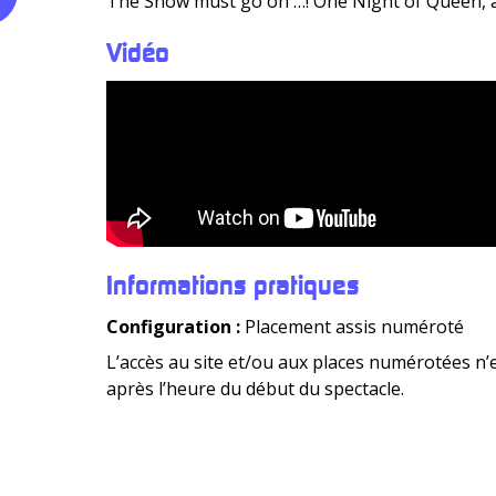
The Show must go on …! One Night of Queen, au
Vidéo
Informations pratiques
Configuration :
Placement assis numéroté
L’accès au site et/ou aux places numérotées n’
après l’heure du début du spectacle.