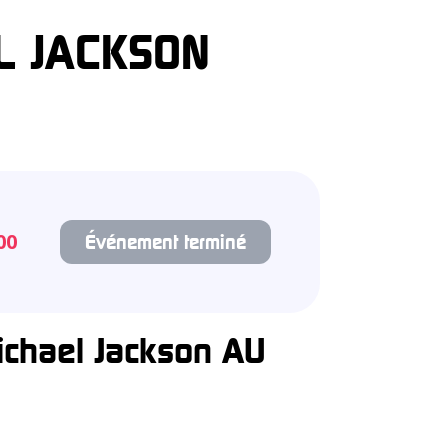
L JACKSON
00
Événement terminé
chael Jackson AU