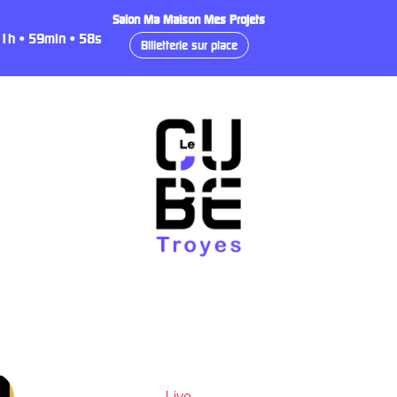
Salon Ma Maison Mes Projets
1
h
•
59
min
•
57
s
Billetterie sur place
Live