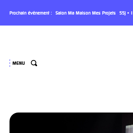
Panneau de gestion des cookies
Prochain événement :
Salon Ma Maison Mes Projets
55
j
•
1
MENU