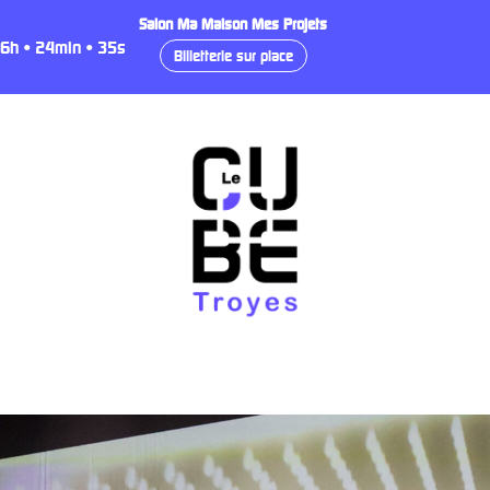
Salon Ma Maison Mes Projets
6
h
•
24
min
•
34
s
Billetterie sur place