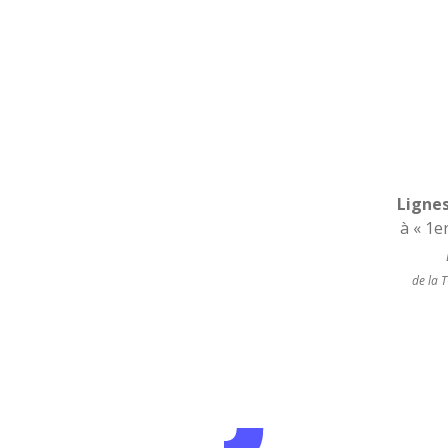
Lignes
à « 1e
de la 