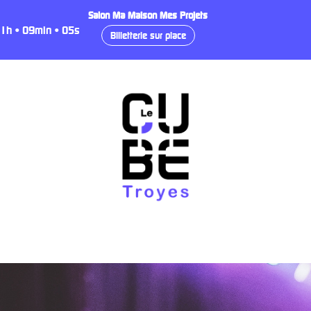
Salon Ma Maison Mes Projets
1
h
•
09
min
•
04
s
Billetterie sur place