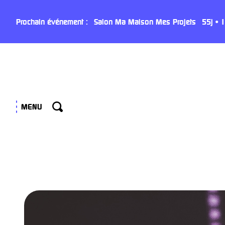
Panneau de gestion des cookies
Prochain événement :
Salon Ma Maison Mes Projets
55
j
•
1
MENU