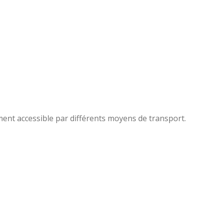
lement accessible par différents moyens de transport.
Leaflet
|
©
OpenStreetMap
contributors