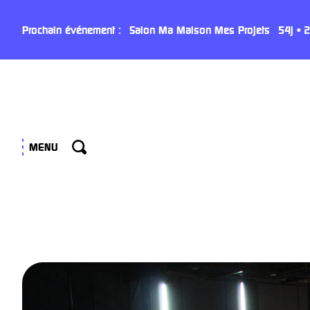
Panneau de gestion des cookies
Prochain événement :
Salon Ma Maison Mes Projets
54
j
•
2
MENU