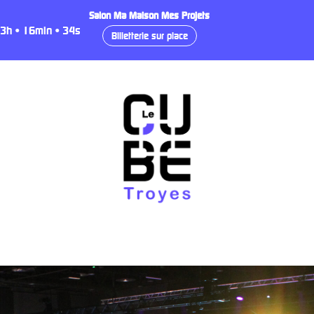
Salon Ma Maison Mes Projets
3
h
•
16
min
•
33
s
Billetterie sur place